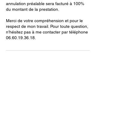
annulation préalable sera facturé à 100%
du montant de la prestation.
Merci de votre compréhension et pour le
respect de mon travail. Pour toute question,
n'hésitez pas à me contacter par téléphone
Coordonnées
4 Impasse du Chemin Blanc, 17480 Le
Château-d'Oléron, France
+33660193618