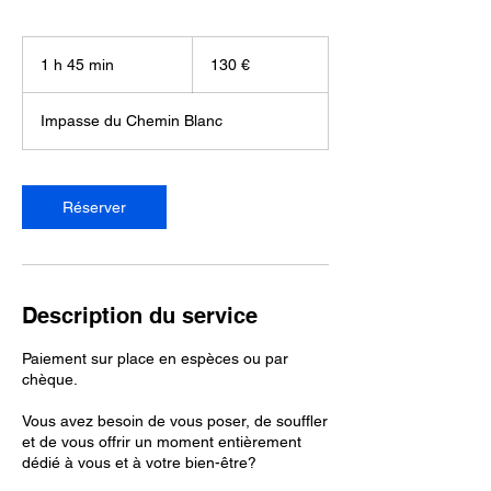
130
euros
1 h 45 min
1
130 €
4
5
Impasse du Chemin Blanc
m
i
n
Réserver
Description du service
Paiement sur place en espèces ou par
chèque.
Vous avez besoin de vous poser, de souffler
et de vous offrir un moment entièrement
dédié à vous et à votre bien-être?